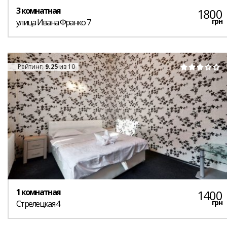
3 комнатная
1800
грн
улица Ивана Франко 7
Рейтинг:
9.25
из 10
1 комнатная
1400
грн
Стрелецкая 4