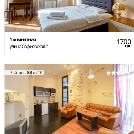
1 комнатная
1700
грн
улица Софиевская 2
Рейтинг:
0.0
из 10