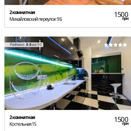
2 комнатная
1500
грн
Михайловский переулок 9 Б
Рейтинг:
0.0
из 10
2 комнатная
1500
грн
Костельная 15