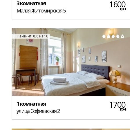
1600
3 комнатная
грн
Малая Житомирская 5
Рейтинг:
0.0
из 10
1700
1 комнатная
грн
улица Софиевская 2