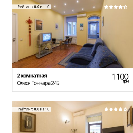
Рейтинг:
0.0
из 10
1100
2 комнатная
грн
Олеся Гончара 24Б
Рейтинг:
0.0
из 10