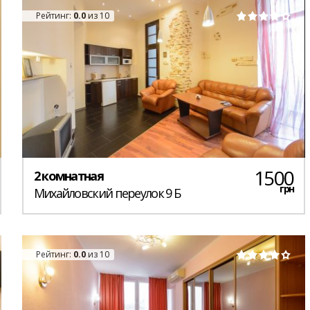
Рейтинг:
0.0
из 10
1500
2 комнатная
грн
Михайловский переулок 9 Б
Рейтинг:
0.0
из 10