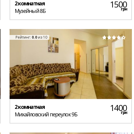
1500
2 комнатная
грн
Музейный 8Б
Рейтинг:
0.0
из 10
1400
2 комнатная
грн
Михайловский переулок 9Б