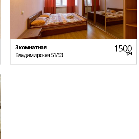
1500
3 комнатная
грн
Владимирская 51/53