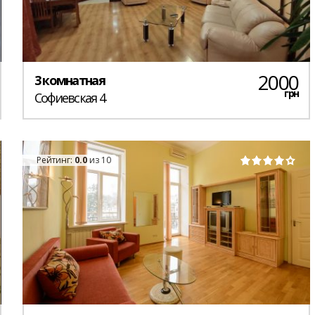
2000
3 комнатная
грн
Софиевская 4
Рейтинг:
0.0
из 10