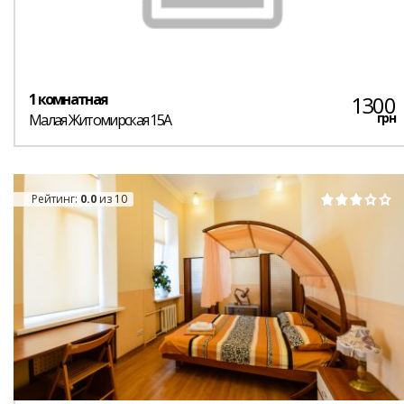
1 комнатная
1300
грн
Малая Житомирская 15А
Рейтинг:
0.0
из 10