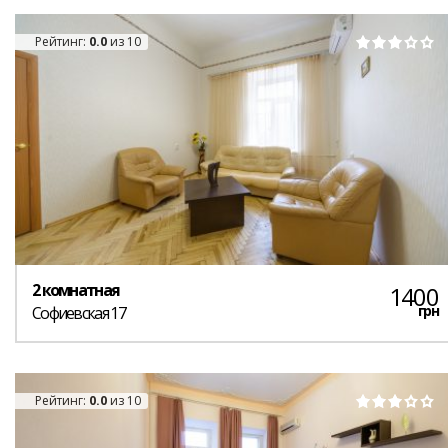
Рейтинг:
0.0
из 10
2 комнатная
1400
грн
Софиевская 17
Рейтинг:
0.0
из 10