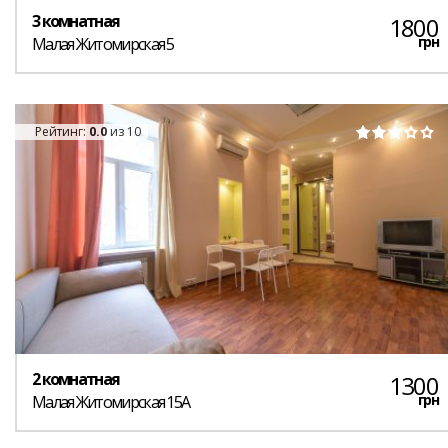
3 комнатная
1800
грн
Малая Житомирская 5
Рейтинг:
0.0
из 10
2 комнатная
1300
грн
Малая Житомирская 15А