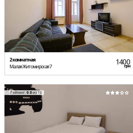
2 комнатная
1400
грн
Малая Житомирская 7
Рейтинг:
0.0
из 10