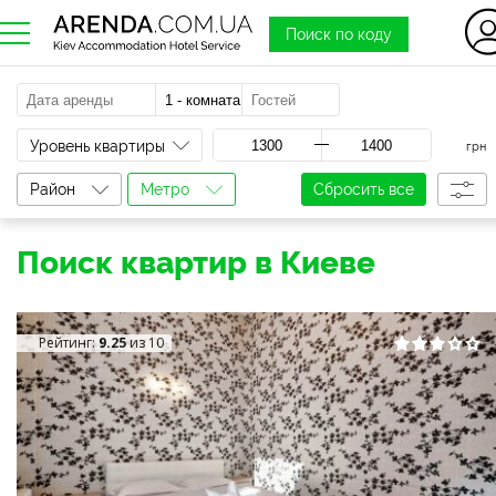
Поиск по коду
a
Уровень квартиры
грн
Район
Метро
Сбросить все
Поиск квартир в Киеве
Рейтинг:
9.25
из 10