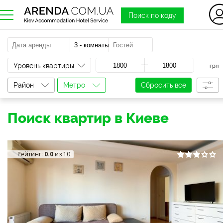
Поиск по коду
a
Уровень квартиры
грн
Район
Метро
Сбросить все
Поиск квартир в Киеве
Рейтинг:
0.0
из 10