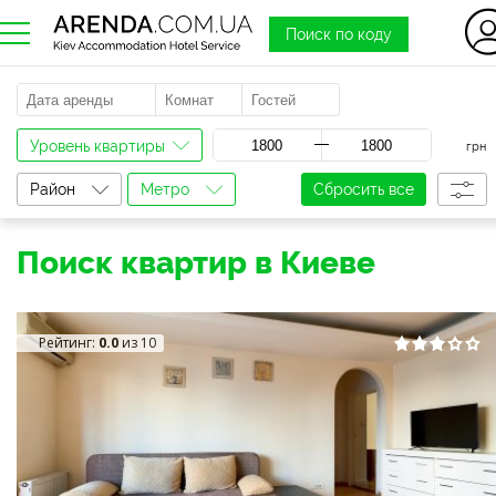
Поиск по коду
a
Уровень квартиры
грн
Район
Метро
Сбросить все
Поиск квартир в Киеве
Рейтинг:
0.0
из 10