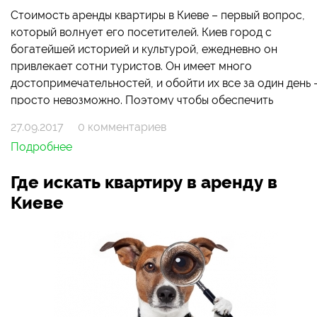
Стоимость аренды квартиры в Киеве – первый вопрос,
который волнует его посетителей. Киев город с
богатейшей историей и культурой, ежедневно он
привлекает сотни туристов. Он имеет много
достопримечательностей, и обойти их все за один день 
просто невозможно. Поэтому чтобы обеспечить
хороший отдых и не испортить впечатление о городе,
27.09.2017
0 комментариев
необходимо заранее подумать о том, где остановиться.
Подробнее
Качество отдыха в Киеве зависит от жилья и его
стоимости.
Где искать квартиру в аренду в
Киеве