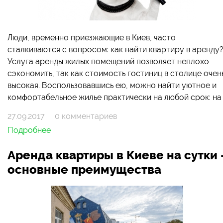
Люди, временно приезжающие в Киев, часто
сталкиваются с вопросом: как найти квартиру в аренду
Услуга аренды жилых помещений позволяет неплохо
сэкономить, так как стоимость гостиниц в столице очен
высокая. Воспользовавшись ею, можно найти уютное и
комфортабельное жилье практически на любой срок: на
несколько суток или даже месяцев. Итак, как найти
27.09.2017
0 комментариев
квартиру для временного или долгосрочного
Подробнее
проживания? Рассмотрим этот вопрос детальнее.
Аренда квартиры в Киеве на сутки 
основные преимущества